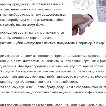
арному празднику или событию в личной
им значение слова «оригинальность» —
ь, при выборе остается руководствоваться
, но, попробуем условно разделить выбор
а. Самобытными могут быть:
В последнее время, например, пользуются
частием виновника торжества или
лючить кубки и статуэтки с именем получателя. Например "Оскар" 
и самостоятельном изготовлении презента, нужно иметь увереннос
онечно, взять лист ватмана, наклеить на него яркие картинки и фот
екту дарения. Или, при определенных навыках, уделить время более
еобходимый материал, и изготовить шикарный фотоальбом для муж
вязанный свитер, с оригинальной надписью или рисунком; либо оч
ивой супругой, специально для своего любимого.
ся родному мужчине — папе, брату, дедушке и в создании (той же г
зм не обязательно, достаточно будет неуемной детской фантазии и
дходят под сложившиеся стереотипы дарения. Оригинальность в дан