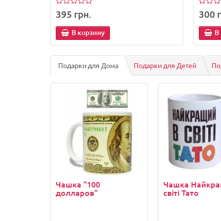
395 грн.
300 г
В корзину
В
Подарки для Дома
Подарки для Детей
По
Чашка "100
Чашка Найкра
долларов"
світі Тато