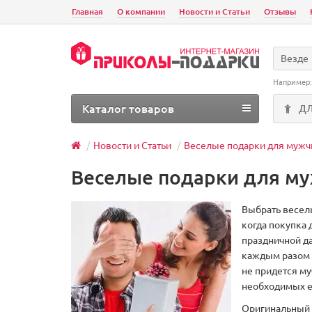
Главная
О компании
Новости и Статьи
Отзывы
Везде
Например
Каталог товаров
Д
Новости и Статьи
Веселые подарки для мужч
Веселые подарки для м
Выбрать веселы
когда покупка 
праздничной да
каждым разом с
не придется му
необходимых е
Оригинальный 