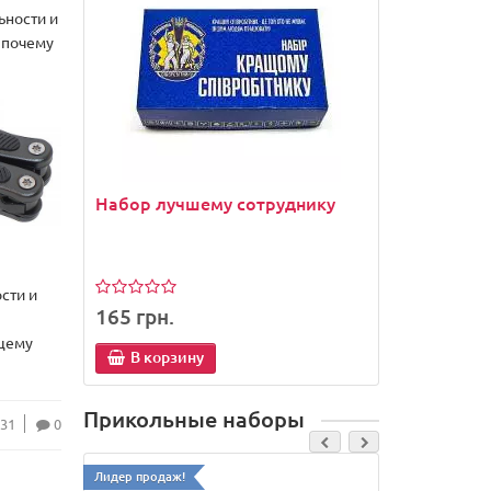
ьности и
и почему
Набор лучшему сотруднику
Набор л
сти и
165 грн.
165 грн
ящему
В корзину
В кор
Прикольные наборы
31
0
Лидер продаж!
Лидер прода