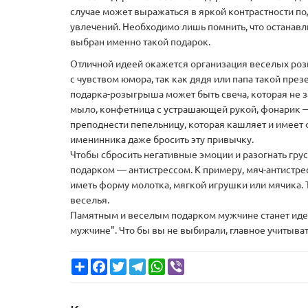
случае может выражаться в яркой контрастности под
увлечений. Необходимо лишь помнить, что останавли
выбран именно такой подарок.
Отличной идеей окажется организация веселых ро
с чувством юмора, так как дядя или папа такой през
подарка-розыгрыша может быть свеча, которая не 
мыло, конфетница с устрашающей рукой, фонарик —
преподнести пепельницу, которая кашляет и имеет 
именинника даже бросить эту привычку.
Чтобы сбросить негативные эмоции и разогнать гр
подарком — антистрессом. К примеру, мяч-антистрес
иметь форму молотка, мягкой игрушки или мячика. 
веселья.
Памятным и веселым подарком мужчине станет иде
мужчине". Что бы вы не выбирали, главное учитыва
Share
Facebook
Twitter
Telegram
WhatsApp
Viber