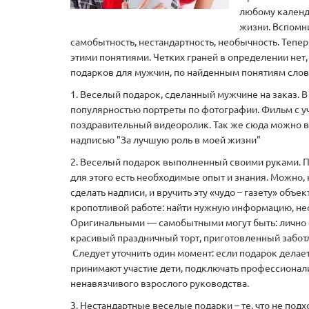
любому календ
жизни. Вспомн
самобытность, нестандартность, необычность. Тепер
этими понятиями. Четких граней в определении нет
подарков для мужчин, по найденным понятиям слов
1. Веселый подарок, сделанный мужчине на заказ. 
популярностью портреты по фотографии. Фильм с у
поздравительный видеоролик. Так же сюда можно вк
надписью "За лучшую роль в моей жизни"
2. Веселый подарок выполненный своими руками. Пр
для этого есть необходимые опыт и знания. Можно, к
сделать надписи, и вручить эту «чудо – газету» объ
кропотливой работе: найти нужную информацию, н
Оригинальными — самобытными могут быть: лично с
красивый праздничный торт, приготовленный заботл
Следует уточнить один момент: если подарок делает
принимают участие дети, подключать профессионали
ненавязчивого взрослого руководства.
3. Нестандартные веселые подарки – те, что не по