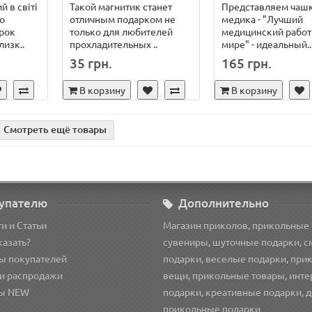
 в світі
Такой магнитик станет
Представляем чашк
о
отличным подарком не
медика - "Лучший
рок
только для любителей
медицинский работ
изк..
прохладительных ..
мире" - идеальный..
35 грн.
165 грн.
В корзину
В корзину
Смотреть ещё товары
упателю
Дополнительно
и и Статьи
Магазин приколов, прикольные
казать?
сувениры, шуточные подарки, 
ы покупателей
подарки, веселые подарки, при
и распродажи
вещи, прикольные товары, инт
ы NEW
подарки, креативные подарки, 
прикольные подарки