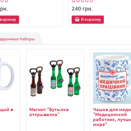
рн.
240 грн.
 корзину
В корзину
дарочные Наборы
щий в
Магнит "Бутылка
Чашка для меди
открывалка"
"Медицинский
работник, лучш
мире"