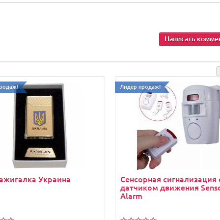
Написать комме
родаж!
Лидер продаж!
ажигалка Украина
Сенсорная сигнализация 
датчиком движения Sens
Alarm