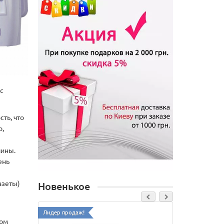
с
ть, что
о,
чины.
ень
азеты)
Новенькое
Лидер продаж!
ном