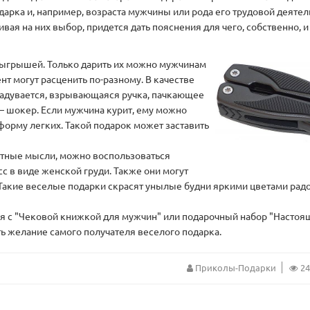
арка и, например, возраста мужчины или рода его трудовой деятел
вая на них выбор, придется дать пояснения для чего, собственно, 
зыгрышей. Только дарить их можно мужчинам
ент могут расценить по-разному. В качестве
задувается, взрывающаяся ручка, пачкающее
 шокер. Если мужчина курит, ему можно
форму легких. Такой подарок может заставить
устные мысли, можно воспользоваться
с в виде женской груди. Также они могут
Такие веселые подарки скрасят унылые будни яркими цветами радо
я с "Чековой книжкой для мужчин" или подарочный набор "Насто
ть желание самого получателя веселого подарка.
Приколы-Подарки
24