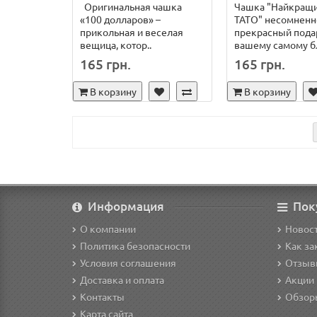
Оригинальная чашка
Чашка "Найкращий
«100 долларов» –
ТАТО" несомненн
прикольная и веселая
прекрасный пода
вещица, котор..
вашему самому бл
165 грн.
165 грн.
В корзину
В корзину
Информация
Пок
О компании
Новост
Политика безопасности
Как за
Условия соглашения
Отзыв
Доставка и оплата
Акции 
Контакты
Обзор
Карта сайта