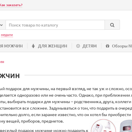
Как заказать?
:
медали
ЛЯ МУЖЧИН
ДЛЯ ЖЕНЩИН
ДЕТЯМ
Обзоры 
ин
ужчин
й подарок для мужчины, на первый взгляд, не так уж и сложно, ос
делается одноразово или не очень часто. Однако, при приближении
ты, выбирать подарки для мужчины – родственника, друга, коллеги 
тановится все сложнее. Задумываться о том, что подарить в очеред
чительно долго, если заранее известно, что он хотел бы приобрести
му вещей, приборов, предметов.
веселый подарок мужчине можно подарить к