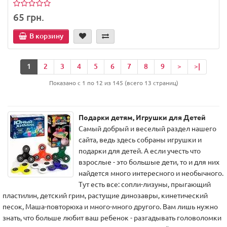
65 грн.
В корзину
1
2
3
4
5
6
7
8
9
>
>|
Показано с 1 по 12 из 145 (всего 13 страниц)
Подарки детям, Игрушки для Детей
Самый добрый и веселый раздел нашего
сайта, ведь здесь собраны игрушки и
подарки для детей. А если учесть что
взрослые - это большые дети, то и для них
найдется много интересного и необычного.
Тут есть все: сопли-лизуны, прыгающий
пластилин, детский грим, растущие динозавры, кинетический
песок, Маша-повторюха и много-много другого. Вам лишь нужно
знать, что больше любит ваш ребенок - разгадывать головоломки