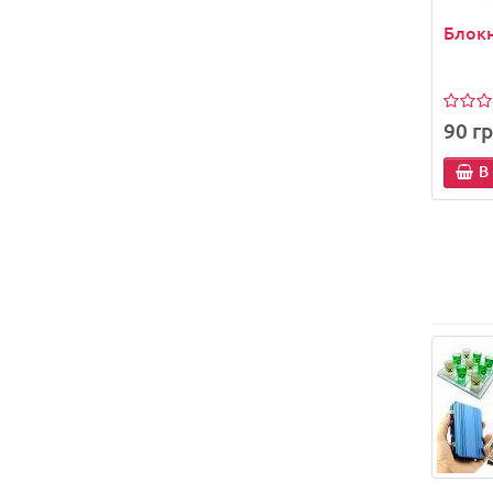
Блокн
90 гр
В