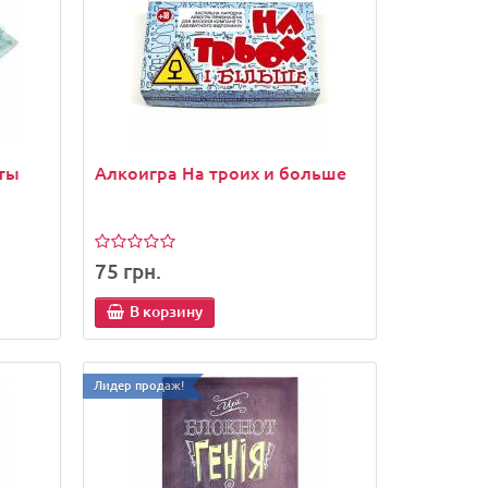
рикол
Петарды Чеснок "Furor Po-Po"
бомбочки
ты
Алкоигра На троих и больше
26 грн.
В корзину
75 грн.
В корзину
Лидер продаж!