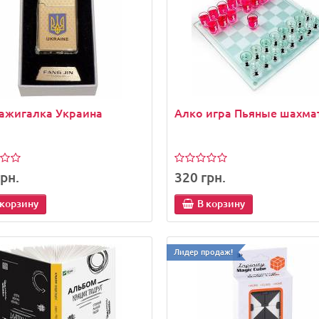
атель для мобильного
Бутафорская какашка - п
она Руки OK Stand
ажигалка Украина
Алко игра Пьяные шахма
н.
65 грн.
 корзину
В корзину
рн.
320 грн.
 корзину
В корзину
Лидер продаж!