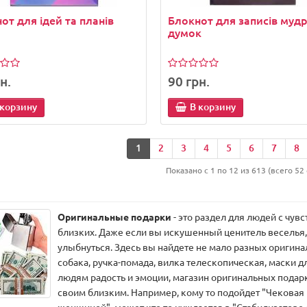
от для ідей та планів
Блокнот для записів муд
думок
н.
90 грн.
 корзину
В корзину
1
2
3
4
5
6
7
8
Показано с 1 по 12 из 613 (всего 52
Оригинальные подарки
- это раздел для людей с чув
близких. Даже если вы искушенный ценитель веселья, 
улыбнуться. Здесь вы найдете не мало разных оригин
собака, ручка-помада, вилка телескопическая, маски д
людям радость и эмоции, магазин оригинальных подар
своим близким. Например, кому то подойдет "Чековая 