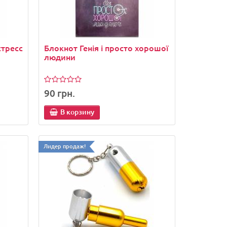
стресс
Блокнот Генія і просто хорошої
людини
90 грн.
В корзину
Лидер продаж!