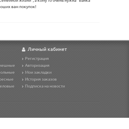
семейной жизни", а кому то очень нужна "Банка
роших вам покупок!
Личный кабинет
Регистрация
смешные
Авторизация
кольные
Мои закладки
ересные
История заказов
деловые
Подписка на новости