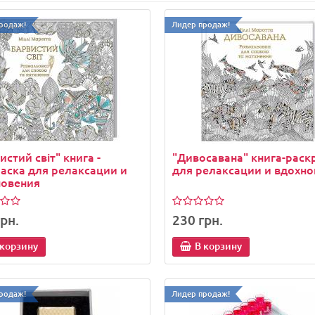
родаж!
Лидер продаж!
истий світ" книга -
"Дивосавана" книга-раск
аска для релаксации и
для релаксации и вдохно
новения
рн.
230 грн.
родаж!
Лидер продаж!
 корзину
В корзину
родаж!
Лидер продаж!