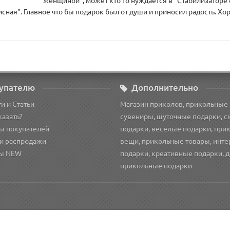
женщиной", может кто то нуждается в "Стабилизаторе 
сная". Главное что бы подарок был от души и приносил радость. Хо
упателю
Дополнительно
и и Статьи
Магазин приколов, прикольные
казать?
сувениры, шуточные подарки, 
ы покупателей
подарки, веселые подарки, при
и распродажи
вещи, прикольные товары, инт
ы NEW
подарки, креативные подарки, 
прикольные подарки