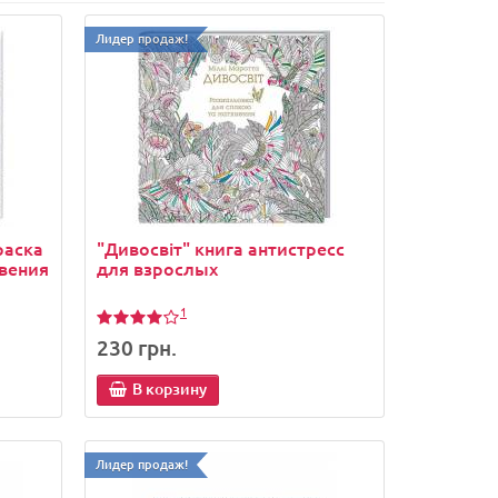
Лидер продаж!
раска
"Дивосвіт" книга антистресс
вения
для взрослых
1
230 грн.
Лидер продаж!
В корзину
Лидер продаж!