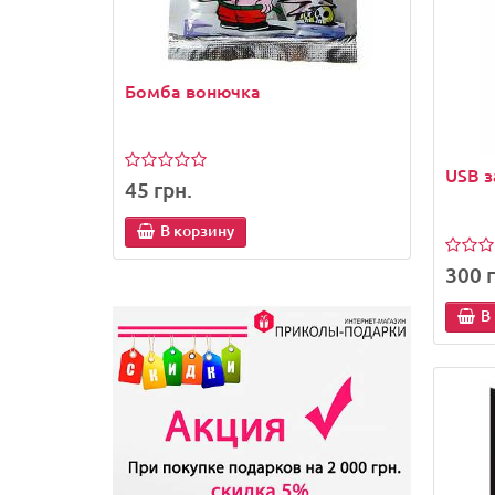
Бомба вонючка
Держ
телеф
USB з
45 грн.
45 гр
В корзину
В
300 г
В