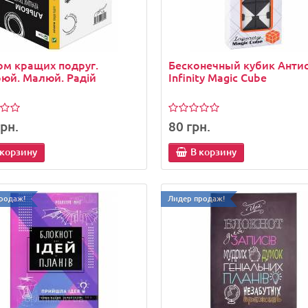
м кращих подруг.
Бесконечный кубик Анти
юй. Малюй. Радій
Infinity Magic Cube
рн.
80 грн.
 корзину
В корзину
родаж!
Лидер продаж!