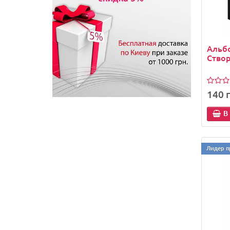
Альбо
Створ
140 г
В
Лидер п