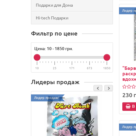
Подарки для Дома
Лидер п
Hi-tech Подарки
Фильтр по цене
Цена:
10
-
1850
грн.
"Барв
10
25
171
673
1850
раскр
вдох
Лидеры продаж
230 г
Лидер продаж!
Лидер п
В
Лидер п