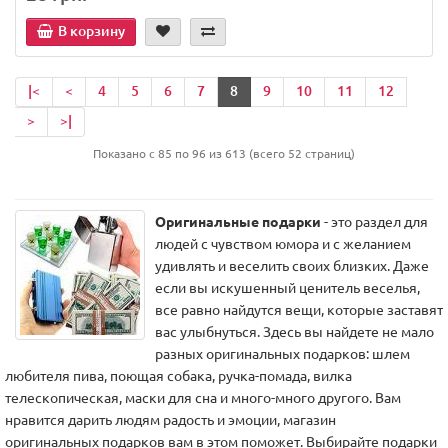
В корзину
|<
<
4
5
6
7
8
9
10
11
12
>
>|
Показано с 85 по 96 из 613 (всего 52 страниц)
Оригинальные подарки
- это раздел для
людей с чувством юмора и с желанием
удивлять и веселить своих близких. Даже
если вы искушенный ценитель веселья,
все равно найдутся вещи, которые заставят
вас улыбнуться. Здесь вы найдете не мало
разных оригинальных подарков: шлем
любителя пива, поющая собака, ручка-помада, вилка
телескопическая, маски для сна и много-много другого. Вам
нравится дарить людям радость и эмоции, магазин
оригинальных подарков вам в этом поможет. Выбирайте подарки