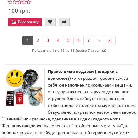
100 грн.
В корзину
1
2
3
4
5
6
7
>
>|
Показано с 1 по 12 из 83 (всего 7 страниц)
Прикольные подарки (подарки с
приколом)
- этот раздел говорит сам за
себя, он наполнен прикольными вещами,
от недорогих веселых ручек до поющих
игрушек. Здесь найдутся подарки для
любого человека, если вы мужчина, то вам
безусловно понравится настольный звонок
"Наливай" или расческа, сделанная в виде складного ножа.
Женщину или девушку повеселят "влюбленные мега губы", а
ребенок несомненно будет рад знаменитой героине мультика -