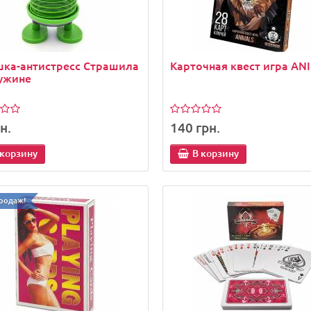
шка-антистресс Страшила
Карточная квест игра AN
ужине
н.
140 грн.
 корзину
В корзину
родаж!