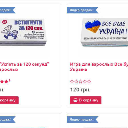
родаж!
Лидер продаж!
"Успеть за 120 секунд"
Игра для взрослых Все б
взрослых
Україна
1
н.
120 грн.
родаж!
Лидер продаж!
 корзину
В корзину
родаж!
Лидер продаж!