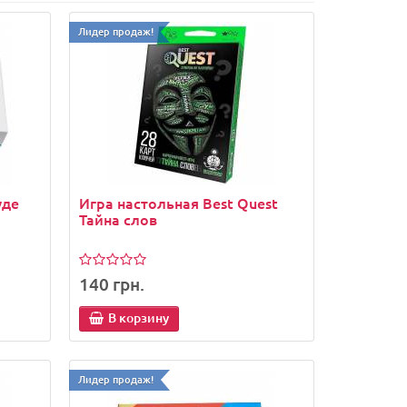
Лидер продаж!
уде
Игра настольная Best Quest
Тайна слов
140 грн.
Лидер продаж!
В корзину
Лидер продаж!