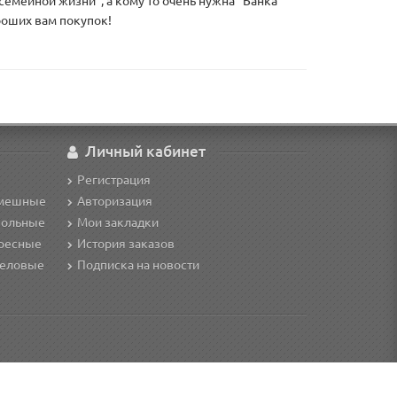
семейной жизни", а кому то очень нужна "Банка
роших вам покупок!
Личный кабинет
Регистрация
смешные
Авторизация
кольные
Мои закладки
ересные
История заказов
деловые
Подписка на новости