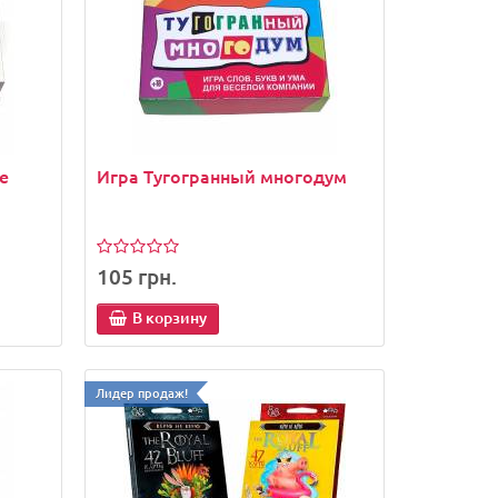
рикол
Петарды Чеснок "Furor Po-Po"
бомбочки
е
Игра Тугогранный многодум
26 грн.
В корзину
105 грн.
В корзину
Лидер продаж!