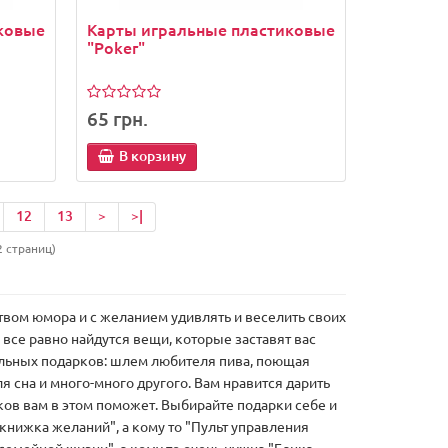
ковые
Карты игральные пластиковые
"Poker"
65 грн.
В корзину
12
13
>
>|
2 страниц)
ством юмора и с желанием удивлять и веселить своих
все равно найдутся вещи, которые заставят вас
альных подарков: шлем любителя пива, поющая
ля сна и много-много другого. Вам нравится дарить
ков вам в этом поможет. Выбирайте подарки себе и
книжка желаний", а кому то "Пульт управления