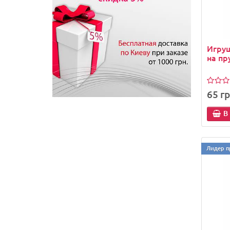
Игру
на пр
65 гр
В
Лидер п