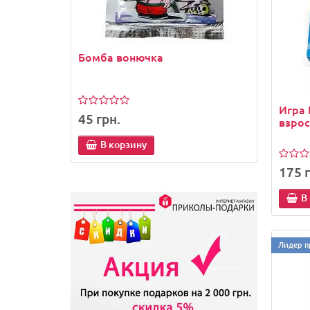
Бомба вонючка
Держ
телеф
Игра 
45 грн.
45 гр
взро
В корзину
В
175 г
В
Лидер п