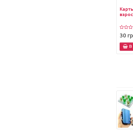
Карт
взро
30 гр
В