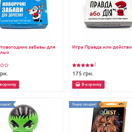
атель для мобильного
Бутафорская какашка - п
она Руки OK Stand
Новогодние забавы для
Игра Правда или действи
н.
65 грн.
слых
 корзину
В корзину
1
рн.
175 грн.
 корзину
В корзину
родаж!
Лидер продаж!