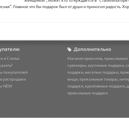
женщиной", может кто то нуждается в "Стабилизаторе 
сная". Главное что бы подарок был от души и приносил радость. Хо
упателю
Дополнительно
и и Статьи
Магазин приколов, прикольные
казать?
сувениры, шуточные подарки, 
ы покупателей
подарки, веселые подарки, при
и распродажи
вещи, прикольные товары, инт
ы NEW
подарки, креативные подарки, 
прикольные подарки