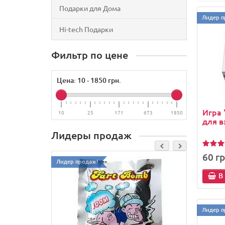
Подарки для Дома
Лидер п
Hi-tech Подарки
Фильтр по цене
Цена:
10
-
1850
грн.
Игра 
10
25
171
673
1850
для 
Лидеры продаж
60 гр
Лидер продаж!
Лидер п
В
Лидер п