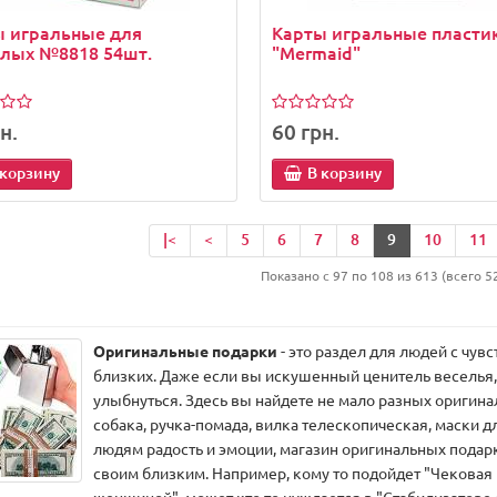
ы игральные для
Карты игральные пласти
слых №8818 54шт.
"Mermaid"
н.
60 грн.
 корзину
В корзину
|<
<
5
6
7
8
9
10
11
Показано с 97 по 108 из 613 (всего 5
Оригинальные подарки
- это раздел для людей с чув
близких. Даже если вы искушенный ценитель веселья, 
улыбнуться. Здесь вы найдете не мало разных оригин
собака, ручка-помада, вилка телескопическая, маски д
людям радость и эмоции, магазин оригинальных подар
своим близким. Например, кому то подойдет "Чековая 