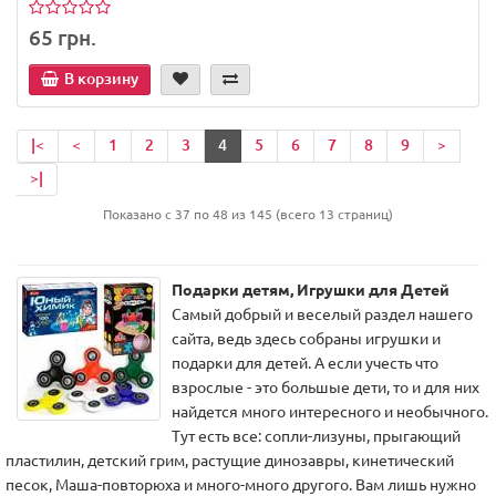
65 грн.
В корзину
|<
<
1
2
3
4
5
6
7
8
9
>
>|
Показано с 37 по 48 из 145 (всего 13 страниц)
Подарки детям, Игрушки для Детей
Самый добрый и веселый раздел нашего
сайта, ведь здесь собраны игрушки и
подарки для детей. А если учесть что
взрослые - это большые дети, то и для них
найдется много интересного и необычного.
Тут есть все: сопли-лизуны, прыгающий
пластилин, детский грим, растущие динозавры, кинетический
песок, Маша-повторюха и много-много другого. Вам лишь нужно