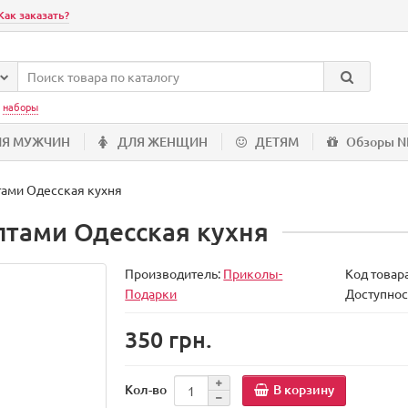
Как заказать?
:
наборы
ЛЯ МУЖЧИН
ДЛЯ ЖЕНЩИН
ДЕТЯМ
Обзоры 
тами Одесская кухня
птами Одесская кухня
Производитель:
Приколы-
Код товар
Подарки
Доступнос
350 грн.
В корзину
Кол-во