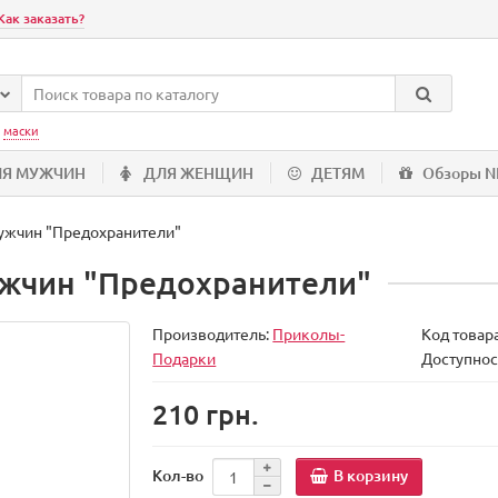
Как заказать?
:
маски
ЛЯ МУЖЧИН
ДЛЯ ЖЕНЩИН
ДЕТЯМ
Обзоры 
ужчин "Предохранители"
ужчин "Предохранители"
Производитель:
Приколы-
Код товар
Подарки
Доступнос
210 грн.
В корзину
Кол-во