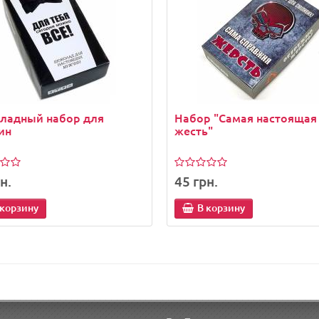
ладный набор для
Набор "Самая настоящая
ин
жесть"
н.
45 грн.
 корзину
В корзину