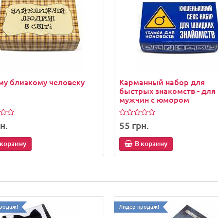
му близкому человеку
Карманный набор для
быстрых знакомств - для
мужчин с юмором
н.
55 грн.
 корзину
В корзину
родаж!
Лидер продаж!