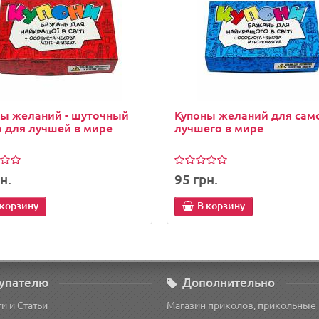
ны желаний - шуточный
Купоны желаний для сам
 для лучшей в мире
лучшего в мире
н.
95 грн.
 корзину
В корзину
упателю
Дополнительно
и и Статьи
Магазин приколов, прикольные