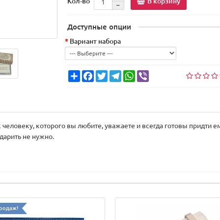
В корзину
Кол-во
Доступные опции
Вариант набора
Share
Facebook
Twitter
Telegram
WhatsApp
Viber
человеку, которого вы любите, уважаете и всегда готовы придти е
одарить не нужно.
родаж!