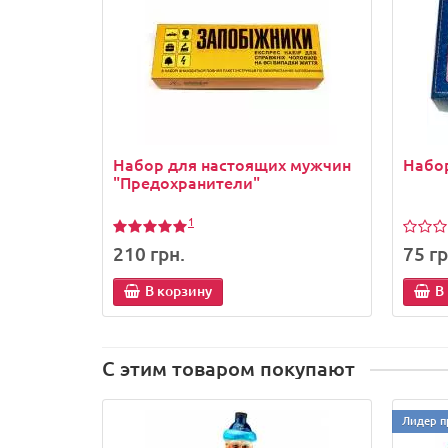
Набор для настоящих мужчин
Набор
"Предохранители"
1
210 грн.
75 гр
В корзину
В
С этим товаром покупают
Лидер п