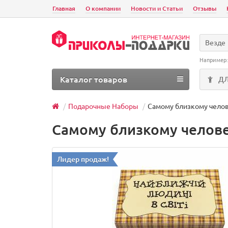
Главная
О компании
Новости и Статьи
Отзывы
Везде
Например
Каталог товаров
Д
Подарочные Наборы
Самому близкому чело
Самому близкому челов
Лидер продаж!