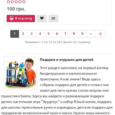
100 грн.
В корзину
1
2
3
4
5
6
7
8
9
>
>|
Показано с 1 по 12 из 263 (всего 22 страниц)
Подарки и игрушки для детей
Этот раздел наполнен, на первый взгляд
безделушками и малополезными
приколами. А как иначе? Ведь здесь
собраны подарки для детей и только они
знают для чего нужны сопли-лизуны или
пушистики Байла. Здесь вы найдете и развивающие подарки
детям: настольная игра "Эрудитус" и набор Юный химик, подарки
для школы: прикольные ручки и карандаши, детские подарки для
праздников: всевозможный грим и маски. Нужно лишь немного