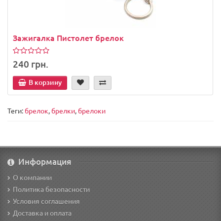
Зажигалка Пистолет брелок
240 грн.
В корзину
Теги:
брелок
,
брелки
,
брелоки
Информация
О компании
Политика безопасности
Условия соглашения
Доставка и оплата