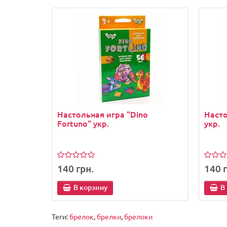
Настольная игра "Dino
Насто
Fortuno" укр.
укр.
140 грн.
140 г
В корзину
В
Теги:
брелок
,
брелки
,
брелоки