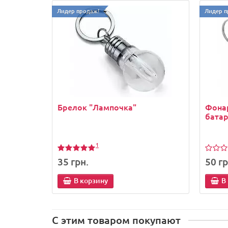
Лидер продаж!
Лидер п
Брелок "Лампочка"
Фона
бата
1
35 грн.
50 гр
В корзину
В
С этим товаром покупают