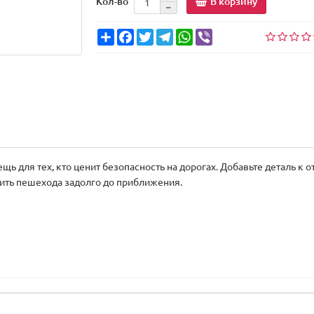
В корзину
Кол-во
Share
Facebook
Twitter
Telegram
WhatsApp
Viber
 для тех, кто ценит безопасность на дорогах. Добавьте деталь к 
тить пешехода задолго до приближения.