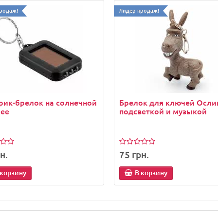
родаж!
Лидер продаж!
рик-брелок на солнечной
Брелок для ключей Осли
рее
подсветкой и музыкой
н.
75 грн.
 корзину
В корзину