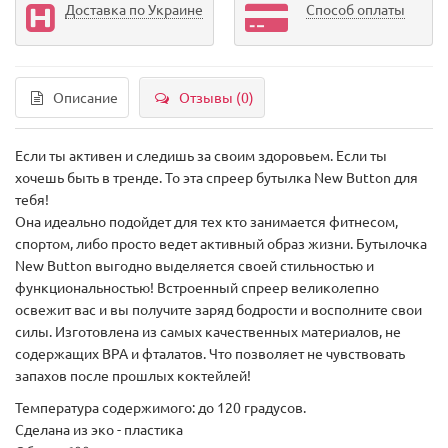
Доставка по Украине
Способ оплаты
Описание
Отзывы (0)
Если ты активен и следишь за своим здоровьем. Если ты
хочешь быть в тренде. То эта спреер бутылка New Button для
тебя!
Она идеально подойдет для тех кто занимается фитнесом,
спортом, либо просто ведет активный образ жизни. Бутылочка
New Button выгодно выделяется своей стильностью и
функциональностью! Встроенный спреер великолепно
освежит вас и вы получите заряд бодрости и восполните свои
силы. Изготовлена из самых качественных материалов, не
содержащих BPA и фталатов. Что позволяет не чувствовать
запахов после прошлых коктейлей!
Температура содержимого: до 120 градусов.
Сделана из эко - пластика