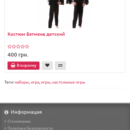
Костюм Бэтмена детский
400 грн.
В корзину
Теги:
наборы
,
игра
,
игры
,
настольные игры
Информация
О компании
Политика безопасности