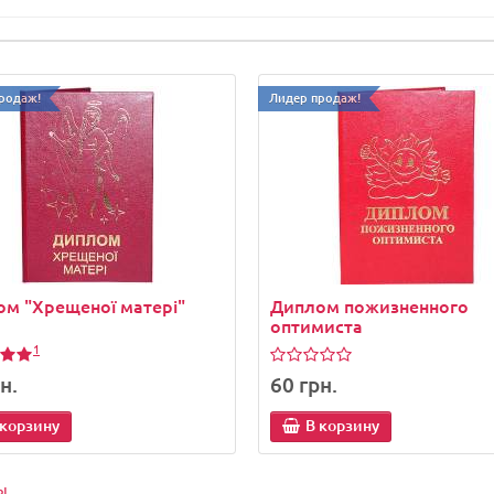
родаж!
Лидер продаж!
м "Хрещеної матері"
Диплом пожизненного
оптимиста
1
н.
60 грн.
 корзину
В корзину
ы