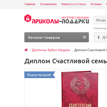
Главная
О компании
Новости и Статьи
Отзывы
Везде
Например
Каталог товаров
Д
Дипломы Кубки Медали
Диплом Счастливой 
Диплом Счастливой сем
Лидер продаж!