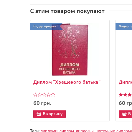
С этим товаром покупают
Лидер продаж!
Лидер п
Диплом "Хрещеного батька"
Дипло
60 грн.
60 гр
В корзину
В
Теги:
дипломи
,
диплом
,
дипломы
,
шуточные диплом