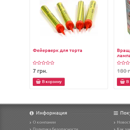
Фейерверк для торта
Вращ
ламп
7 грн.
180 г
В корзину
В
Информация
Пок
О компании
Новост
Политика безопасности
Как за