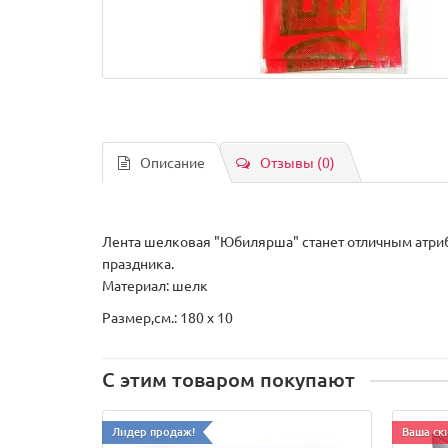
Описание
Отзывы (0)
Лента шелковая "Юбилярша" станет отличным атрибу
праздника.
Материал: шелк
Размер,см.: 180 x 10
С этим товаром покупают
Лидер продаж!
Ваша ск