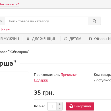
Как заказать?
:
фокусы
ЛЯ МУЖЧИН
ДЛЯ ЖЕНЩИН
ДЕТЯМ
Обзоры 
овая "Юбилярша"
ярша"
Производитель:
Приколы-
Код товар
Подарки
Доступнос
35 грн.
В корзину
Кол-во