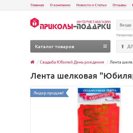
Главная
О компании
Новости и Статьи
Отзывы
Везде
Например
Каталог товаров
Д
Свадьба Юбилей День рождения
Лента шелк
Лента шелковая "Юбил
Лидер продаж!