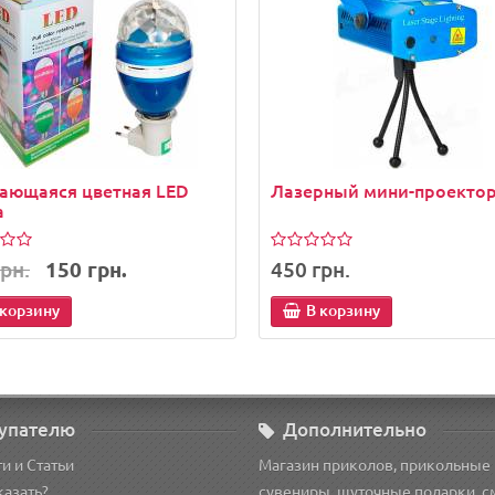
ающаяся цветная LED
Лазерный мини-проекто
а
рн.
150 грн.
450 грн.
 корзину
В корзину
упателю
Дополнительно
и и Статьи
Магазин приколов, прикольные
казать?
сувениры, шуточные подарки, 