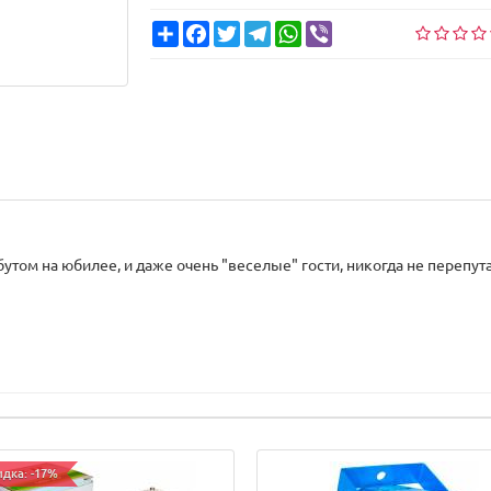
Share
Facebook
Twitter
Telegram
WhatsApp
Viber
том на юбилее, и даже очень "веселые" гости, никогда не перепу
идка: -17%