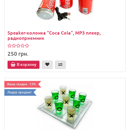
Speaker-колонка "Coca Cola", МР3 плеер,
радиоприемник
250 грн.
В корзину
Ваша скидка: -13%
Лидер продаж!