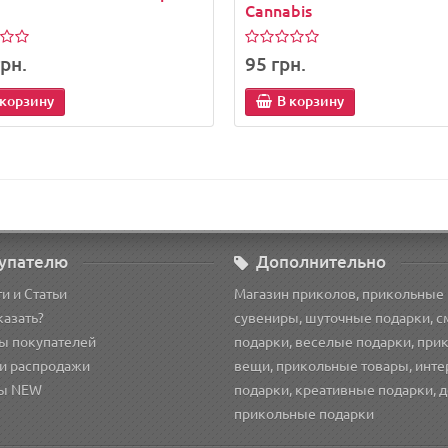
Cannabis
рн.
95 грн.
 корзину
В корзину
упателю
Дополнительно
и и Статьи
Магазин приколов, прикольные
казать?
сувениры, шуточные подарки, 
ы покупателей
подарки, веселые подарки, при
и распродажи
вещи, прикольные товары, инт
ы NEW
подарки, креативные подарки, 
прикольные подарки