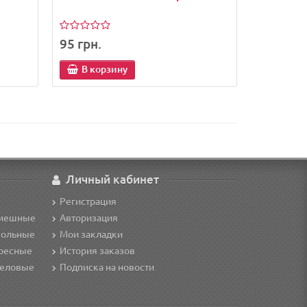
95 грн.
В корзину
Личный кабинет
Регистрация
смешные
Авторизация
кольные
Мои закладки
ересные
История заказов
деловые
Подписка на новости