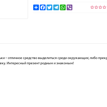
Share
Facebook
Twitter
Telegram
WhatsApp
Viber
ьки – отличное средство выделиться среди окружающих; либо пр
еку. Интересный презент родным и знакомым!