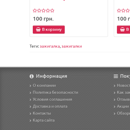
100 грн.
100 г
В корзину
В
Теги:
зажигалка
,
зажигалки
Информация
Пок
О компании
Новост
Политика безопасности
Как за
Условия соглашения
Отзыв
Доставка и оплата
Акции 
Контакты
Обзор
Карта сайта