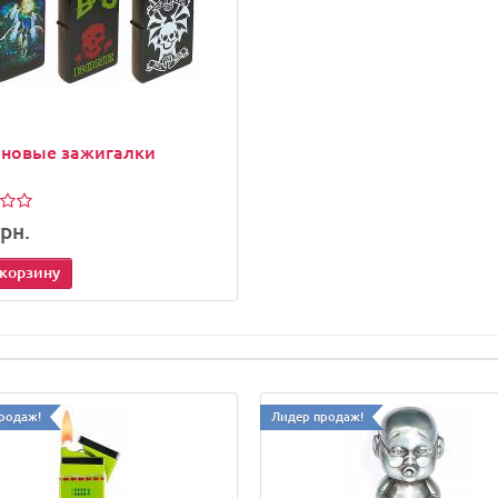
иновые зажигалки
рн.
 корзину
родаж!
Лидер продаж!