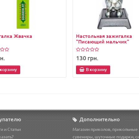
галка Жвачка
Настольная зажигалка
"Писающий мальчик"
н.
130 грн.
 корзину
В корзину
упателю
Дополнительно
и и Статьи
Магазин приколов, прикольные
казать?
сувениры, шуточные подарки, 