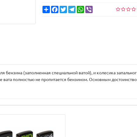
Share
Facebook
Twitter
Telegram
WhatsApp
Viber
для бензина (заполненная специальной ватой), и колесика запальн
не вата полностью не пропитается бензином. Основным достоинств