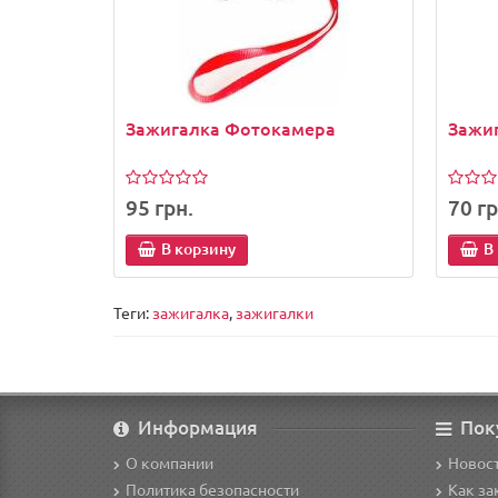
Зажигалка Фотокамера
Зажи
95 грн.
70 гр
В корзину
В
Теги:
зажигалка
,
зажигалки
Информация
Пок
О компании
Новост
Политика безопасности
Как за