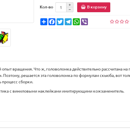
В корзину
Кол-во
Share
Facebook
Twitter
Telegram
WhatsApp
Viber
й опыт вращения. Что ж, головоломка действительно рассчитана на
й». Поэтому, решается эта головоломка по формулам скьюба, вот то
 процесс сборки.
стика с виниловыми наклейками имитирующими кожзаменитель.