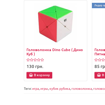
Лидер п
Головоломка Dino Cube ( Дино
Голо
Куб )
Пятна
130 грн.
85 гр
В корзину
В
Теги:
игра
,
игры
,
кубик рубика
,
головоломка
,
голово