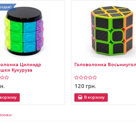
родаж!
воломка Цилиндр
Головоломка Восьмиуго
шки Кукуруза
н.
120 грн.
 корзину
В корзину
ломки