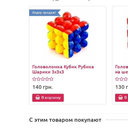
Лидер продаж!
Головоломка Кубик Рубика
Голов
Шарики 3x3x3
на ше
140 грн.
130 г
В корзину
В
С этим товаром покупают