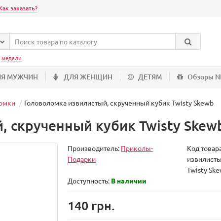
Как заказать?
:
медали
ЛЯ МУЖЧИН
ДЛЯ ЖЕНЩИН
ДЕТЯМ
Обзоры 
ломки
Головоломка извилистый, скрученный кубик Twisty Skewb
, скрученный кубик Twisty Skew
Производитель:
Приколы-
Код товар
Подарки
извилисты
Twisty Sk
Доступность:
В наличии
140 грн.