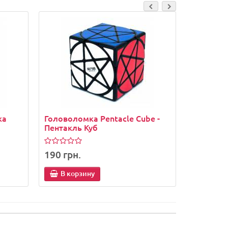
ка
Головоломка Pentacle Cube -
Головоло
Пентакль Куб
Куб )
190 грн.
130 грн
В корзину
В кор