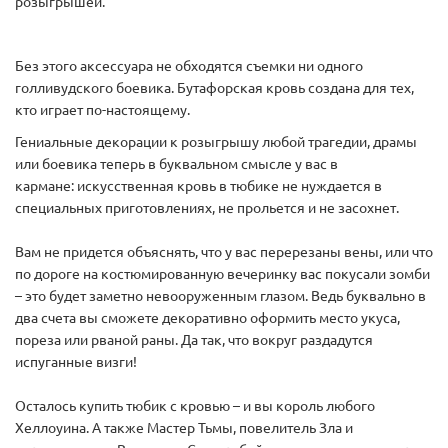
розыгрышей.
Без этого аксессуара не обходятся съемки ни одного
голливудского боевика. Бутафорская кровь создана для тех,
кто играет по-настоящему.
Гениальные декорации к розыгрышу любой трагедии, драмы
или боевика теперь в буквальном смысле у вас в
кармане: искусственная кровь в тюбике не нуждается в
специальных приготовлениях, не прольется и не засохнет.
Вам не придется объяснять, что у вас перерезаны вены, или что
по дороге на костюмированную вечеринку вас покусали зомби
– это будет заметно невооруженным глазом. Ведь буквально в
два счета вы сможете декоративно оформить место укуса,
пореза или рваной раны. Да так, что вокруг раздадутся
испуганные визги!
Осталось купить тюбик с кровью – и вы король любого
Хеллоуина. А также Мастер Тьмы, повелитель Зла и