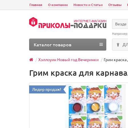
Главная
О компании
Новости и Статьи
Отзывы
Везде
Например
Каталог товаров
Д
Хэллоуин Новый год Вечеринки
Грим краска
Грим краска для карнава
Лидер продаж!