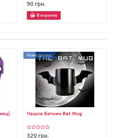
90 грн.
65 грн.
В корзину
В кор
Лидер продаж!
нец)
Чашка Бэтмен Bat Mug
320 грн.