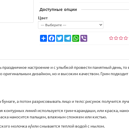
Доступные опции
Цвет
Share
Facebook
Twitter
Telegram
WhatsApp
Viber
ть праздничное настроение и с улыбкой провести памятный день, то
ко оригинальным дизайном, но и высоким качеством. Грим подходит 
бумаге, а потом разрисовывать лицо и тело: рисунок получится лу
ля контурных линий используется грим-карандаши, или краска, нан
раска наносится пальцем, влажным спонжем или кистью.
ского молочка и/или смывается теплой водой с мылом.