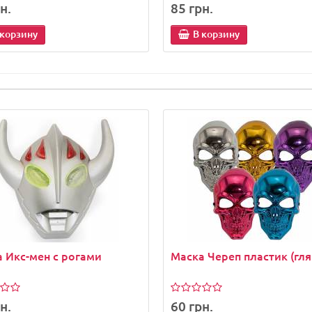
н.
85 грн.
 корзину
В корзину
 Икс-мен с рогами
Маска Череп пластик (гля
н.
60 грн.