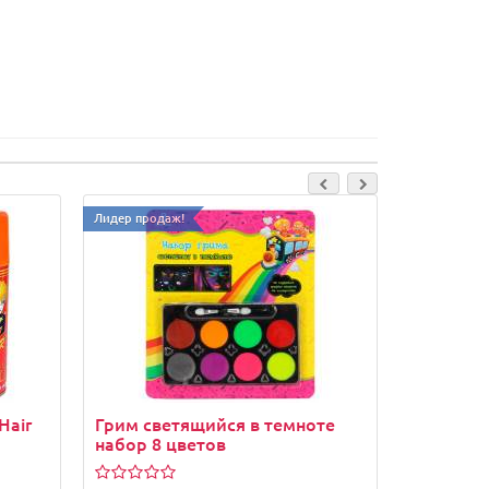
Лидер продаж!
Лидер прода
Hair
Грим светящийся в темноте
Грим-дек
набор 8 цветов
НЕОН S-