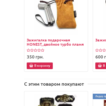
Зажигалка подарочная
Зажиг
HONEST, двойное турбо пламя
350 грн.
600 г
В корзину
В
С этим товаром покупают
Лидер п