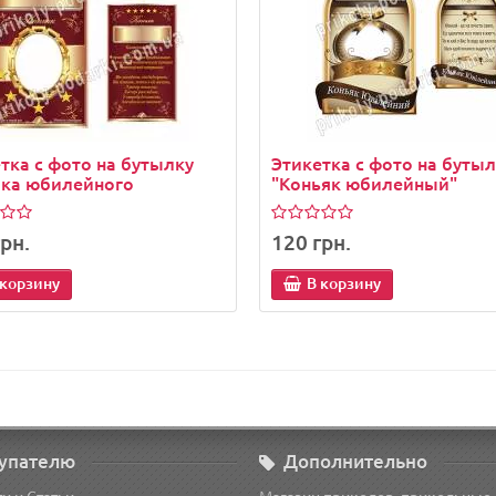
тка с фото на бутылку
Этикетка с фото на буты
яка юбилейного
"Коньяк юбилейный"
рн.
120 грн.
 корзину
В корзину
упателю
Дополнительно