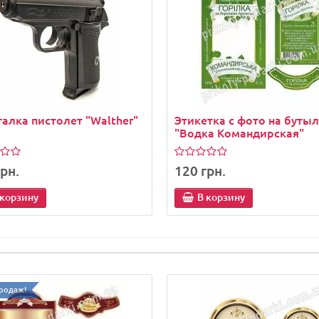
алка пистолет "Walther"
Этикетка с фото на буты
"Водка Командирская"
рн.
120 грн.
 корзину
В корзину
родаж!