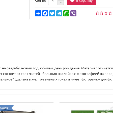
В корзину
Кол-во
Share
Facebook
Twitter
Telegram
WhatsApp
Viber
о на свадьбу, новый год, юбилей, день рождения. Материал этикет
т состоит из трех частей - большая наклейка с фотографией на пер
хмельное" сделана в желто-зеленых тонах и имеет фоторамку для фо
родаж!