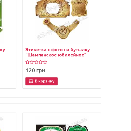
лку
Этикетка с фото на бутылку
Этикетка
"Шампанское юбилейное"
"Водка 
120 грн.
120 грн
В корзину
В кор