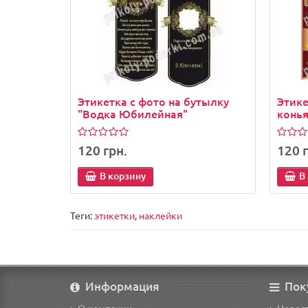
Этикетка с фото на бутылку
Этике
"Водка Юбилейная"
конь
120 грн.
120 г
В корзину
В
Теги:
этикетки
,
наклейки
Информация
Пок