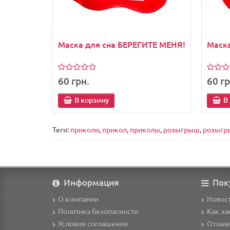
Маска для сна БЕРЕГИТЕ МЕНЯ!
Маска
60 грн.
60 гр
В корзину
В
Теги:
приколи
,
прикол
,
приколы
,
розыгрыш
,
розыгр
Информация
Пок
О компании
Новост
Политика безопасности
Как за
Условия соглашения
Отзыв