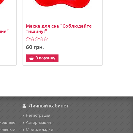
Маска для сна "Соблюдайте
ния"
тишину!"
60 грн.
В корзину
Личный кабинет
Регистрация
смешные
Авторизация
кольные
Мои закладки