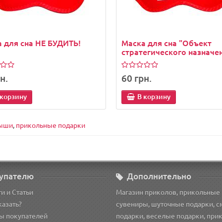
 для сна НЕ БУДИТЬ!
Маска для сна "Объект
стратегического назначе
н.
60 грн.
 корзину
В корзину
ыши
,
прикольные подарки
упателю
Дополнительно
и и Статьи
Магазин приколов, прикольные
казать?
сувениры, шуточные подарки, 
ы покупателей
подарки, веселые подарки, при