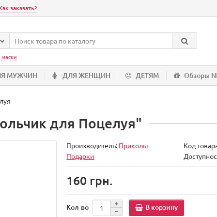
Как заказать?
:
маски
ЛЯ МУЖЧИН
ДЛЯ ЖЕНЩИН
ДЕТЯМ
Обзоры 
луя
кольчик для Поцелуя"
Производитель:
Приколы-
Код товар
Подарки
Доступнос
160 грн.
В корзину
Кол-во