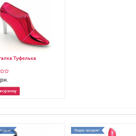
галка Туфелька
рн.
 корзину
родаж!
Лидер продаж!