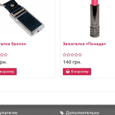
галка брелок
Зажигалка «Помада»
рн.
140 грн.
 корзину
В корзину
упателю
Дополнительно