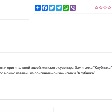
Share
Facebook
Twitter
Telegram
WhatsApp
Viber
м и оригинальной идеей женского сувенира. Зажигалка "Клубника" 
смело можно извлечь из оригинальной зажигалки "Клубника".