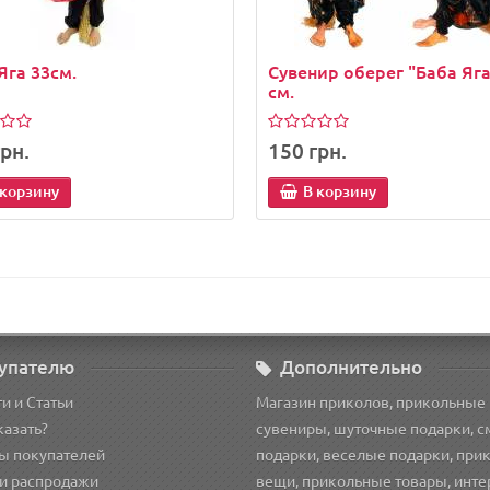
Яга 33см.
Сувенир оберег "Баба Яга
см.
рн.
150 грн.
 корзину
В корзину
упателю
Дополнительно
и и Статьи
Магазин приколов, прикольные
казать?
сувениры, шуточные подарки, 
ы покупателей
подарки, веселые подарки, при
и распродажи
вещи, прикольные товары, инт