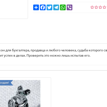
Share
Facebook
Twitter
Telegram
WhatsApp
Viber
м для бухгалтера, продавца и любого человека, судьба которого св
ит успех в делах. Проверить это можно лишь испытав его.
родаж!