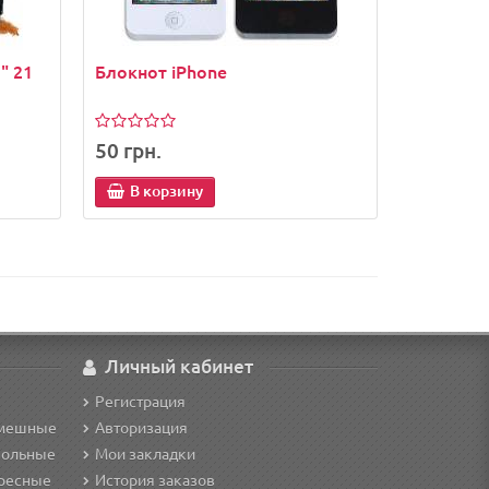
" 21
Блокнот iPhone
50 грн.
В корзину
Личный кабинет
Регистрация
смешные
Авторизация
кольные
Мои закладки
ересные
История заказов