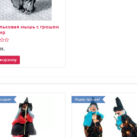
льковая мышь с грошем
ир
н.
 корзину
родаж!
Лидер продаж!