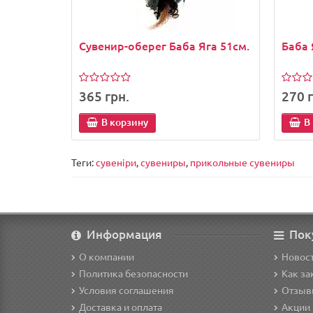
Сувенир-оберег Баба Яга 51см.
Баба 
365 грн.
270 г
В корзину
В
Теги:
сувеніри
,
сувениры
,
прикольные сувениры
Информация
Пок
О компании
Новост
Политика безопасности
Как за
Условия соглашения
Отзыв
Доставка и оплата
Акции 