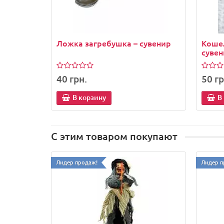
Ложка загребушка – сувенир
Коше
сувен
40 грн.
50 гр
В корзину
В
С этим товаром покупают
Лидер продаж!
Лидер п