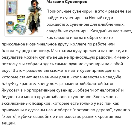
Магазин Сувениров
Прикольные сувениры - в этом разделе вы
найдете сувениры на Новый год и
рождество, сувениры для влюбленных,
свадебные сувениры. Каждый из нас знает,
как сложно иногда выбрать что то
прикольное и оригинальное другу, коллеге по работе или
близкому родственнику. Мы тратим кучу времени на поиски, а в
результате можем купить вещь не приносящую радости. Именно
поэтому мы собрали здесь самые лучшие сувениры на любой
вкус! В этом разделе вы сможете найти сувенирные деньги,
которые станут незаменимы для выкупа невесты на свадьбе,
Бабу-Ягу хранительницу дома, знаменитый Золотой батон
Януковича, корпоративные сувениры, обереги от налоговой и
бедности и много других забавных сувениров. Здесь много
эксклюзивных подарков, которые есть только у нас, так как
придуманы и сделаны нами: оберег "постучи по дереву", сувенир
"хрень", кубики свадебные и множество разных креативных
вещей.