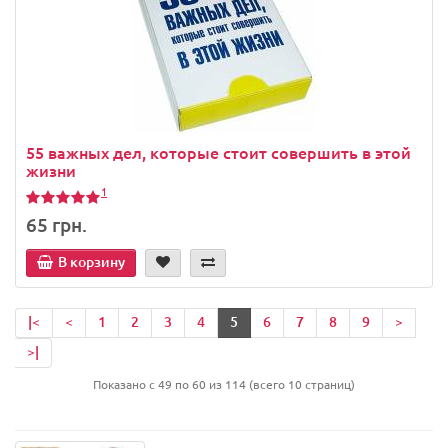
55 важных дел, которые стоит совершить в этой
жизни
1
65 грн.
В корзину
|<
<
1
2
3
4
5
6
7
8
9
>
>|
Показано с 49 по 60 из 114 (всего 10 страниц)