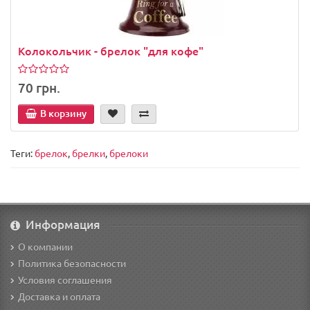
Колокольчик - брелок "для кофе"
70 грн.
В корзину
Теги:
брелок
,
брелки
,
брелоки
Информация
О компании
Политика безопасности
Условия соглашения
Доставка и оплата