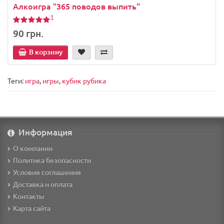
Алкоигра "365 поводов выпить"
1
90 грн.
В корзину
Теги:
игра
,
игры
,
кубик рубика
Информация
О компании
Политика безопасности
Условия соглашения
Доставка и оплата
Контакты
Карта сайта