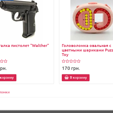
алка пистолет "Walther"
Головоломка овальная с
цветными шариками Puzz
Toy
рн.
170 грн.
 корзину
В корзину
ломки