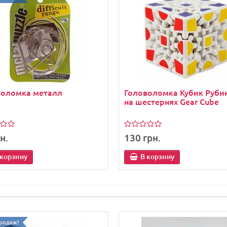
воломка металл
Головоломка Кубик Руби
на шестернях Gear Cube
н.
130 грн.
 корзину
В корзину
родаж!