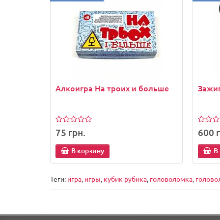
Алкоигра На троих и больше
Зажиг
75 грн.
600 г
В корзину
В
Теги:
игра
,
игры
,
кубик рубика
,
головоломка
,
голово