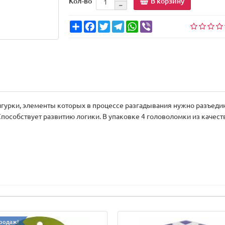
В корзину
Кол-во
Share
Facebook
Twitter
Telegram
WhatsApp
Viber
урки, элементы которых в процессе разгадывания нужно разъедини
Способствует развитию логики. В упаковке 4 головоломки из качест
родаж!