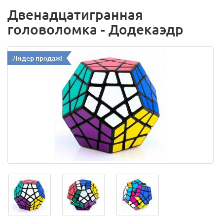
Двенадцатигранная
головоломка - Додекаэдр
Лидер продаж!