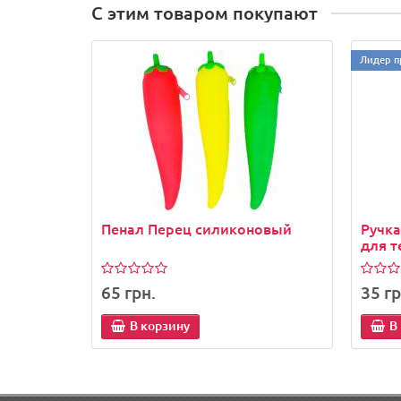
С этим товаром покупают
Лидер п
Пенал Перец силиконовый
Ручка
для 
65 грн.
35 гр
В корзину
В