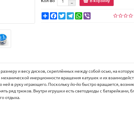
В корзину
Кол-во
Share
Facebook
Twitter
Telegram
WhatsApp
Viber
 размеру и весу дисков, скреплённых между собой осью, на которую
а механической инерционности вращения катушек и их взаимодейств
по ней в руку играющего. Поскольку йо-йо быстро вращается, возни
ть ряд трюков. Внутри игрушки есть светодиоды с батарейками, бл
го отдыха.