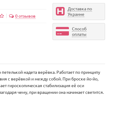
Доставка по
Украине
0 отзывов
Способ
оплаты
 петелькой надета верёвка. Работает по принципу
ия с верёвкой и между собой. При броске йо-йо,
кает гироскопическая стабилизация её оси
агодаря чему, при вращении она начинает светится.