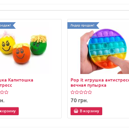
родаж!
Лидер продаж!
шка Капитошка
Pop it игрушка антистресс
тресс
вечная пупырка
н.
70 грн.
 корзину
В корзину