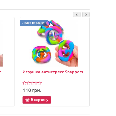
Лидер продаж!
Лидер прода
 -
Игрушка антистресс Snappers
Игрушка
светяща
110 грн.
65 грн.
В корзину
В кор