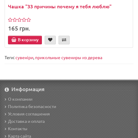
Чашка "33 причины почему я тебя люблю"
165 грн.
В корзину
Теги:
сувеніри
,
прикольные сувениры из дерева
Информация
О компании
Политика безопасности
Условия соглашения
Доставка и оплата
Контакты
Карта сайта