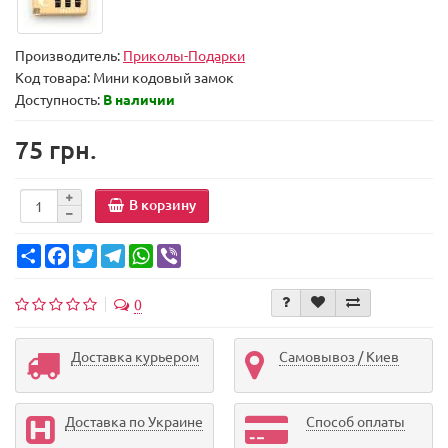
Производитель:
Приколы-Подарки
Код товара:
Мини кодовый замок
Доступность:
В наличии
75 грн.
В корзину
Share
Facebook
Twitter
Telegram
WhatsApp
Viber
0
Доставка курьером
Самовывоз / Киев
Доставка по Украине
Способ оплаты