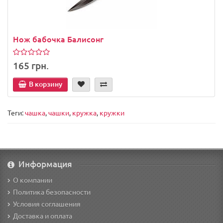
Нож бабочка Балисонг
165 грн.
В корзину
Теги:
чашка
,
чашки
,
кружка
,
кружки
Информация
О компании
Политика безопасности
Условия соглашения
Доставка и оплата