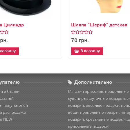
а Цилиндр
Шляпа "Шериф" детская
рн.
70 грн.
 корзину
В корзину
упателю
Дополнительно
и и Статьи
Магазин приколов, прикольные
казать?
сувениры, шуточные подарки, 
ы покупателей
подарки, веселые подарки, при
и распродажи
вещи, прикольные товары, инт
ы NEW
подарки, креативные подарки, 
прикольные подарки