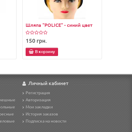
Шляпа "POLICE" - синий цвет
150 грн.
В корзину
Личный кабинет
Регистрация
смешные
Авторизация
кольные
Мои закладки
ересные
История заказов
деловые
Подписка на новости