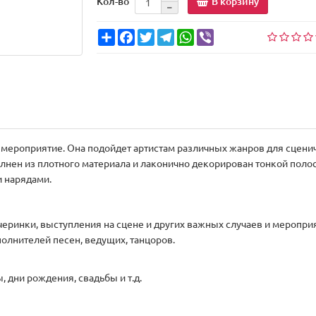
В корзину
Кол-во
Share
Facebook
Twitter
Telegram
WhatsApp
Viber
е мероприятие. Она подойдет артистам различных жанров для сцени
лнен из плотного материала и лаконично декорирован тонкой полос
 нарядами.
черинки, выступления на сцене и других важных случаев и мероприя
полнителей песен, ведущих, танцоров.
 дни рождения, свадьбы и т.д.