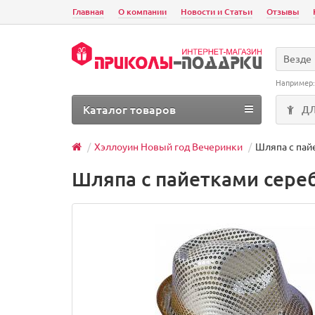
Главная
О компании
Новости и Статьи
Отзывы
Везде
Например
Каталог товаров
Д
Хэллоуин Новый год Вечеринки
Шляпа с пай
Шляпа с пайетками сере