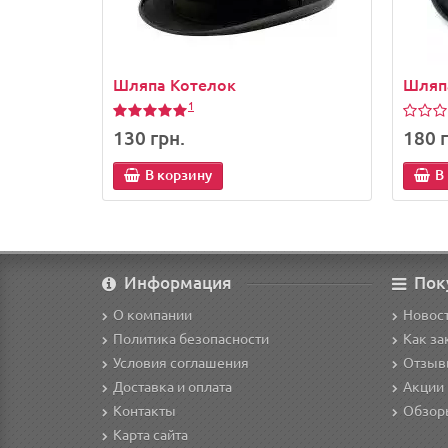
Шляпа Котелок
Шляп
1
130 грн.
180 г
В корзину
В
Информация
Пок
О компании
Новост
Политика безопасности
Как за
Условия соглашения
Отзыв
Доставка и оплата
Акции 
Контакты
Обзор
Карта сайта