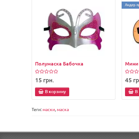
Лидер п
Полумаска Бабочка
Мини
15 грн.
45 гр
В корзину
В
Теги:
маски
,
маска