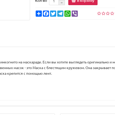
В корзину
Кол-во
Share
Facebook
Twitter
Telegram
WhatsApp
Viber
 инкогнито на маскараде. Если вы хотите выглядеть оригинально и 
венных масок - это Маска с блестящим кружевом. Она закрывает п
аска крепится с помощью лент.