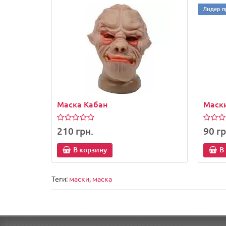
Лидер п
Маска Кабан
Маски
210 грн.
90 гр
В корзину
В
Теги:
маски
,
маска