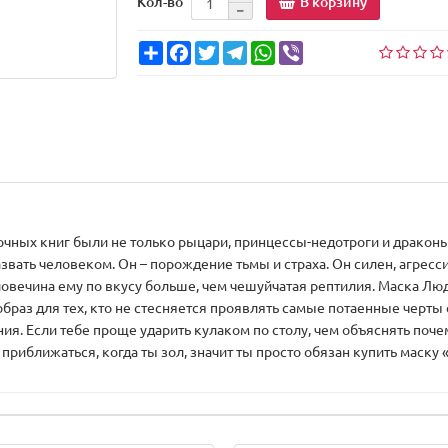
В корзину
Кол-во
Share
Facebook
Twitter
Telegram
WhatsApp
Viber
сочных книг были не только рыцари, принцессы-недотроги и дракон
азвать человеком. Он – порождение тьмы и страха. Он силен, агрес
еловечина ему по вкусу больше, чем чешуйчатая рептилия. Маска Люд
аз для тех, кто не стесняется проявлять самые потаенные черты св
. Если тебе проще ударить кулаком по столу, чем объяснять почему
 приближаться, когда ты зол, значит ты просто обязан купить маску