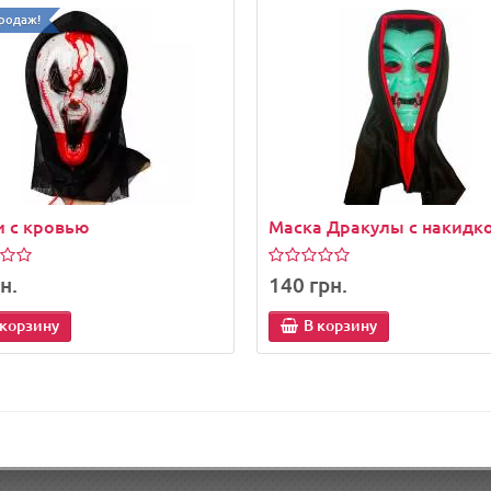
родаж!
 с кровью
Маска Дракулы с накидк
н.
140 грн.
 корзину
В корзину