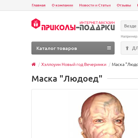
Главная
О компании
Новости и Статьи
Отзывы
Везде
Например
Каталог товаров
Д
Хэллоуин Новый год Вечеринки
Маска "Люд
Маска "Людоед"