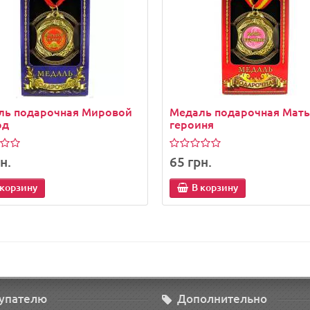
ль подарочная Мировой
Медаль подарочная Мать
рд
героиня
н.
65 грн.
 корзину
В корзину
упателю
Дополнительно