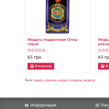
Медаль подарочная Отец-
Меда
герой
реко
65 грн.
65 гр
В корзину
В
Теги:
орден
,
ордена
,
медалі
,
медаль
,
медали
Информация
Пок