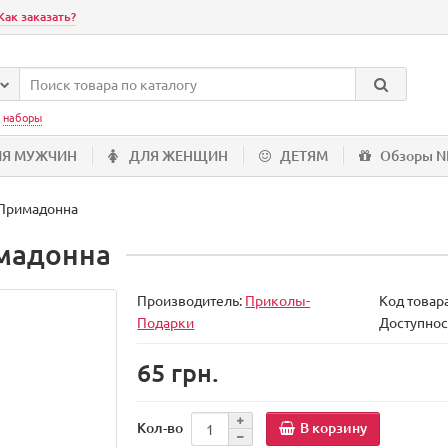
Как заказать?
:
наборы
ЛЯ МУЖЧИН
ДЛЯ ЖЕНЩИН
ДЕТЯМ
Обзоры 
 Примадонна
мадонна
Производитель:
Приколы-
Код товар
Подарки
Доступнос
65 грн.
В корзину
Кол-во