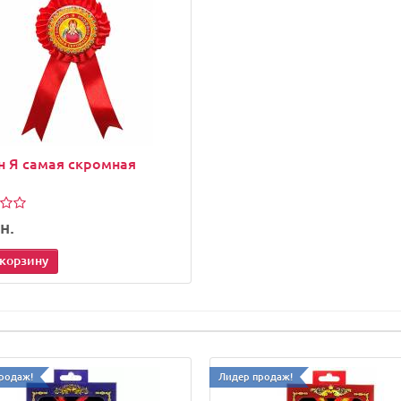
 Я самая скромная
н.
 корзину
родаж!
Лидер продаж!