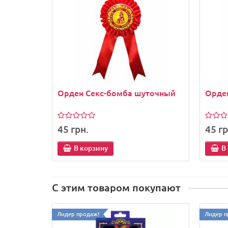
Орден Секс-бомба шуточный
Орден
45 грн.
45 гр
В корзину
В
С этим товаром покупают
Лидер продаж!
Лидер п