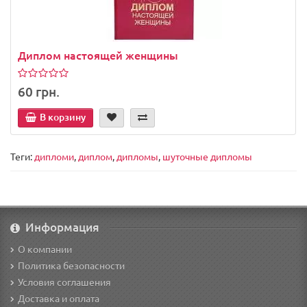
Диплом настоящей женщины
60 грн.
В корзину
Теги:
дипломи
,
диплом
,
дипломы
,
шуточные дипломы
Информация
О компании
Политика безопасности
Условия соглашения
Доставка и оплата