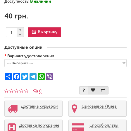
Доступность:
В наличии
40 грн.
В корзину
Доступные опции
Вариант удостоверения
Share
Facebook
Twitter
Telegram
WhatsApp
Viber
0
Доставка курьером
Самовывоз / Киев
Доставка по Украине
Способ оплаты