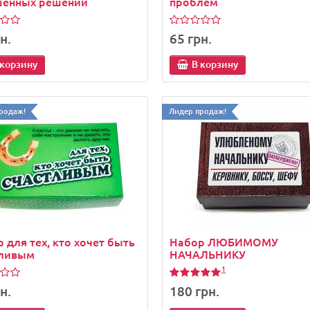
шенных решений
проблем
н.
65 грн.
 корзину
В корзину
родаж!
Лидер продаж!
 для тех, кто хочет быть
Набор ЛЮБИМОМУ
тливым
НАЧАЛЬНИКУ
1
н.
180 грн.