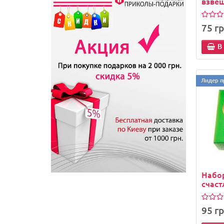
взве
75 гр
В
Лидер п
Набор
счас
95 гр