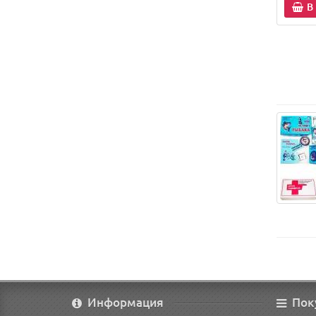
В
Информация
Пок