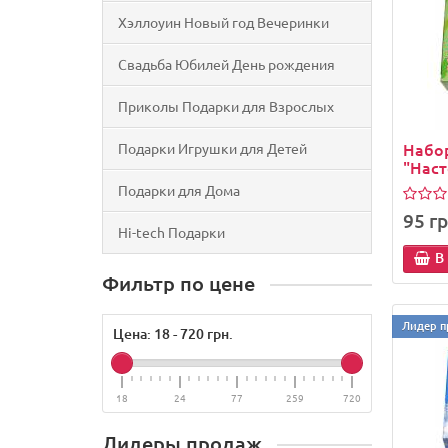
Хэллоуин Новый год Вечеринки
Свадьба Юбилей День рождения
Приколы Подарки для Взрослых
Набо
Подарки Игрушки для Детей
"Нас
Подарки для Дома
95 гр
Hi-tech Подарки
В
Фильтр по цене
Лидер п
Цена:
18
-
720
грн.
18
24
77
259
720
Лидеры продаж