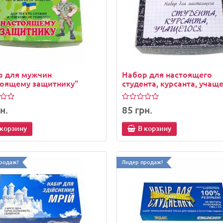
р для мужчин
Набор для настоящего
тоящему защитнику"
студента, курсанта, учащ
н.
85 грн.
 корзину
В корзину
родаж!
Лидер продаж!