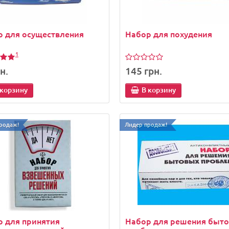
родаж!
Лидер продаж!
р для осуществления
Набор для похудения
1
н.
145 грн.
 корзину
В корзину
родаж!
Лидер продаж!
атель для мобильного
Бутафорская какашка - п
она Руки OK Stand
н.
65 грн.
 корзину
В корзину
 для принятия
Набор для решения быт