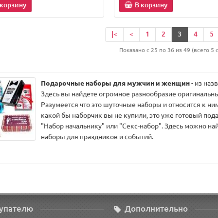
 корзину
В корзину
|<
<
1
2
3
4
5
Показано с 25 по 36 из 49 (всего 5 
Подарочные наборы для мужчин и женщин
- из наз
Здесь вы найдете огромное разнообразие оригинальн
Разумеется что это шуточные наборы и относится к ни
какой бы наборчик вы не купили, это уже готовый пода
"Набор начальнику" или "Секс-набор". Здесь можно най
наборы для праздников и событий.
упателю
Дополнительно