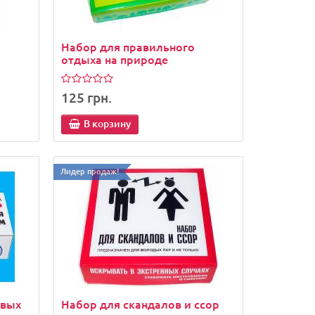
Лидер продаж!
Набор для правильного
отдыха на природе
125 грн.
В корзину
Лидер продаж!
рикол
Петарды Чеснок "Furor Po-Po"
бомбочки
26 грн.
В корзину
овых
Набор для скандалов и ссор