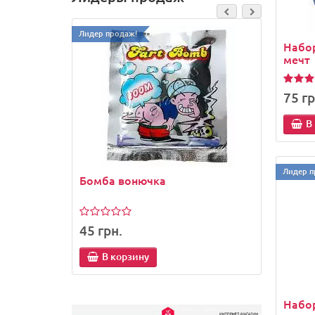
Лидер продаж!
Лидер п
Набо
мечт
75 гр
В
Лидер п
Бомба вонючка
Держ
телеф
45 грн.
45 гр
В корзину
В
Набор