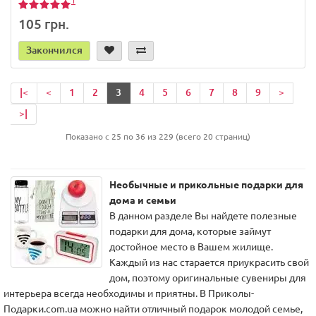
1
105 грн.
Закончился
|<
<
1
2
3
4
5
6
7
8
9
>
>|
Показано с 25 по 36 из 229 (всего 20 страниц)
Необычные и прикольные подарки для
дома и семьи
В данном разделе Вы найдете полезные
подарки для дома, которые займут
достойное место в Вашем жилище.
Каждый из нас старается приукрасить свой
дом, поэтому оригинальные сувениры для
интерьера всегда необходимы и приятны. В Приколы-
Подарки.com.ua можно найти отличный подарок молодой семье,